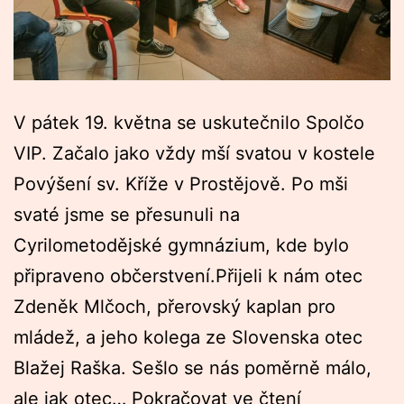
V pátek 19. května se uskutečnilo Spolčo
VIP. Začalo jako vždy mší svatou v kostele
Povýšení sv. Kříže v Prostějově. Po mši
svaté jsme se přesunuli na
Cyrilometodějské gymnázium, kde bylo
připraveno občerstvení.Přijeli k nám otec
Zdeněk Mlčoch, přerovský kaplan pro
mládež, a jeho kolega ze Slovenska otec
Blažej Raška. Sešlo se nás poměrně málo,
Spolčo
ale jak otec…
Pokračovat ve čtení