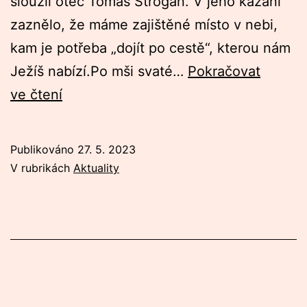
sloužil otec Tomáš Strogan. V jeho kázání
zaznělo, že máme zajištěné místo v nebi,
kam je potřeba „dojít po cestě“, kterou nám
Ježíš nabízí.Po mši svaté…
Pokračovat
Crossna
ve čtení
Brodek
Publikováno
27. 5. 2023
V rubrikách
Aktuality