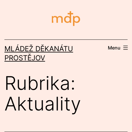
Přejít
k
obsahu
MLÁDEŽ DĚKANÁTU
Menu
PROSTĚJOV
Rubrika:
Aktuality