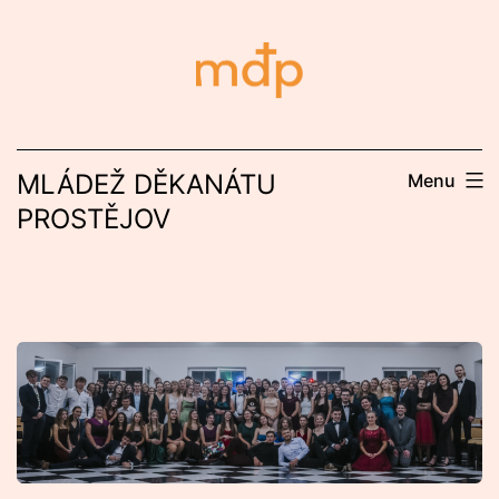
Přejít
k
obsahu
MLÁDEŽ DĚKANÁTU
Menu
PROSTĚJOV