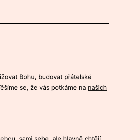
bližovat Bohu, budovat přátelské
 Těšíme se, že vás potkáme na
našich
ebou, sami sebe, ale hlavně chtějí