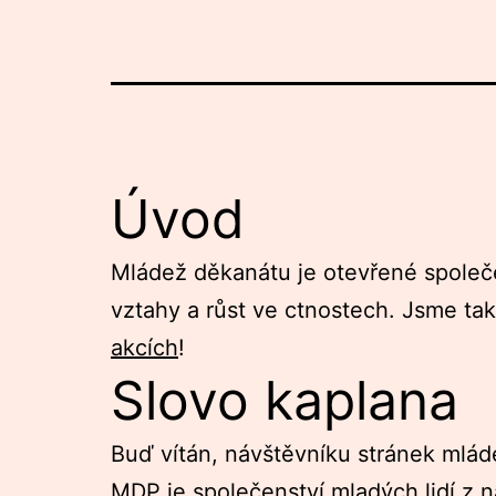
Úvod
Mládež děkanátu je otevřené společens
vztahy a růst ve ctnostech. Jsme t
akcích
!
Slovo kaplana
Buď vítán, návštěvníku stránek mlád
MDP je společenství mladých lidí z n