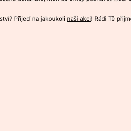
tví? Přijeď na jakoukoli
naši akci
! Rádi Tě přij