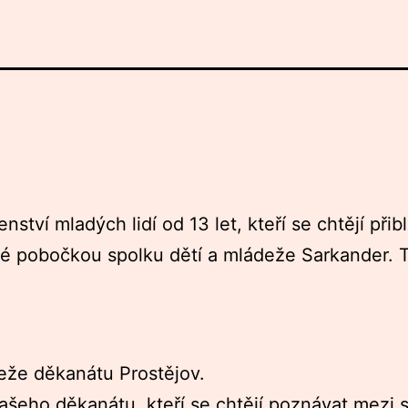
tví mladých lidí od 13 let, kteří se chtějí při
aké pobočkou spolku dětí a mládeže Sarkander.
eže děkanátu Prostějov.
ašeho děkanátu, kteří se chtějí poznávat mezi s