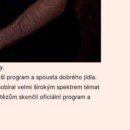
y.
ší program a spousta dobrého jídla.
zaobíral velmi širokým spektrem témat
zům skončil oficiální program a