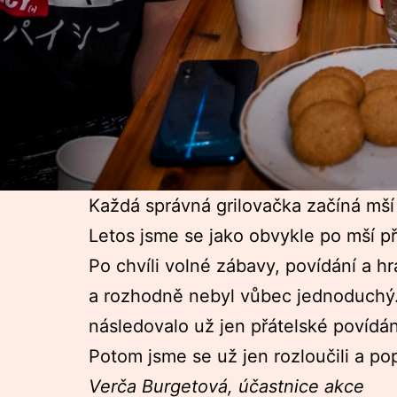
Každá správná grilovačka začíná mší s
Letos jsme se jako obvykle po mší př
Po chvíli volné zábavy, povídání a h
a rozhodně nebyl vůbec jednoduchý.
následovalo už jen přátelské povídán
Potom jsme se už jen rozloučili a pop
Verča Burgetová, účastnice akce