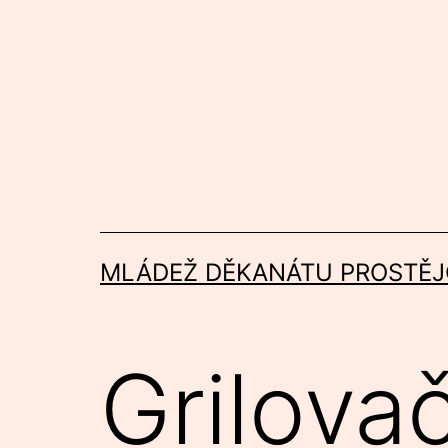
Přejít
k
obsahu
MLÁDEŽ DĚKANÁTU PROSTĚJ
Grilova