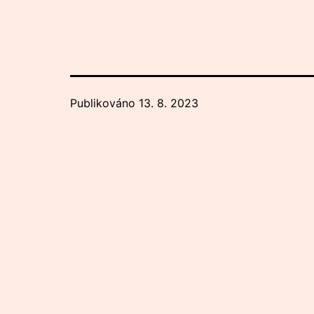
Publikováno
13. 8. 2023
Navigace
Předchozí příspěvek
Spolčo VIP červen
pro
příspěvek