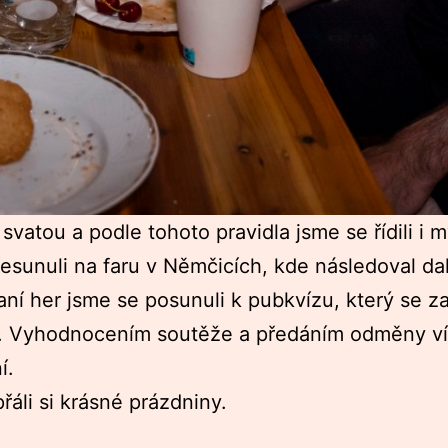
vatou a podle tohoto pravidla jsme se řídili i m
esunuli na faru v Němčicích, kde následoval dal
raní her jsme se posunuli k pubkvízu, který se 
 Vyhodnocením soutěže a předáním odměny vítě
í.
řáli si krásné prázdniny.