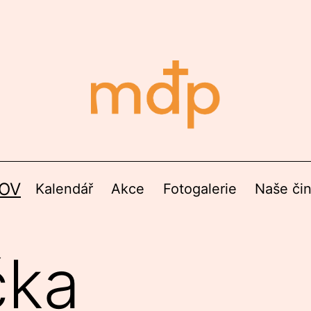
OV
Kalendář
Akce
Fotogalerie
Naše či
čka