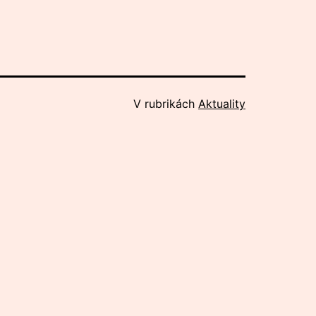
V rubrikách
Aktuality
Následující příspěvek
Crossna září