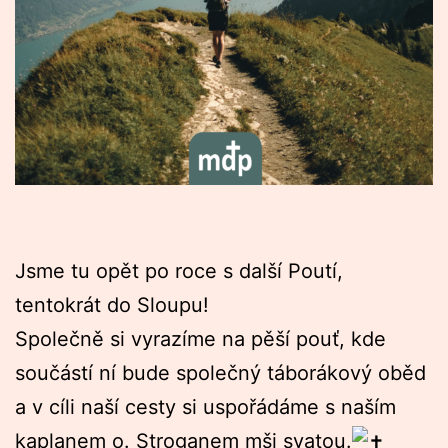
Jsme tu opět po roce s další Poutí,
tentokrát do Sloupu!
Společně si vyrazíme na pěší pouť, kde
součástí ní bude společný táborákový oběd
a v cíli naší cesty si uspořádáme s naším
kaplanem o. Stroganem mši svatou.