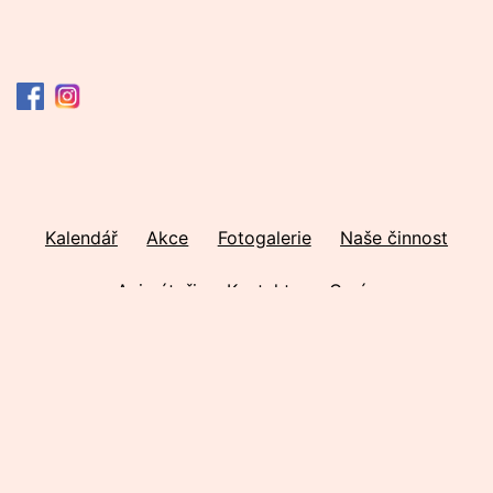
Kalendář
Akce
Fotogalerie
Naše činnost
Animátoři
Kontakty
O nás