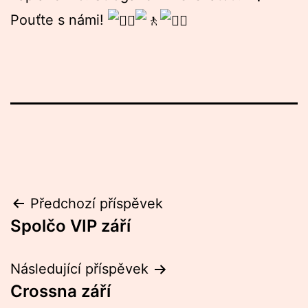
Pouťte s námi!
Navigace
Předchozí příspěvek
Spolčo VIP září
pro
příspěvek
Následující příspěvek
Crossna září