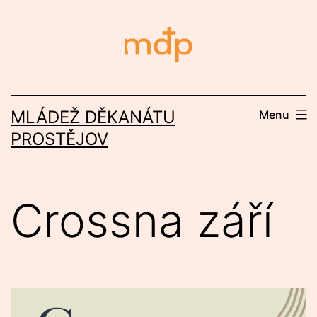
Přejít
k
obsahu
MLÁDEŽ DĚKANÁTU
Menu
PROSTĚJOV
Crossna září