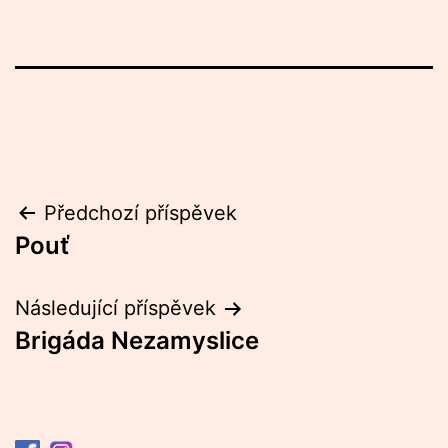
Navigace
Předchozí příspěvek
Pouť
pro
příspěvek
Následující příspěvek
Brigáda Nezamyslice