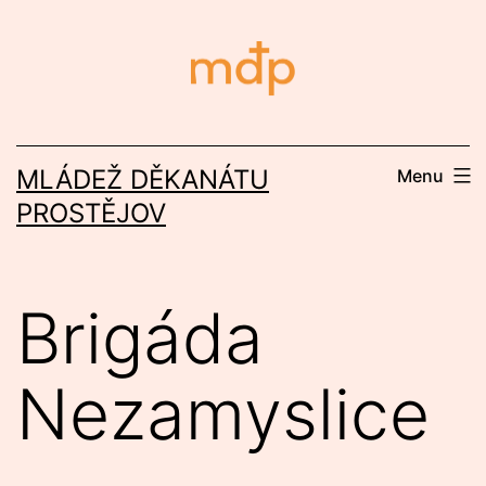
Přejít
k
obsahu
MLÁDEŽ DĚKANÁTU
Menu
PROSTĚJOV
Brigáda
Nezamyslice