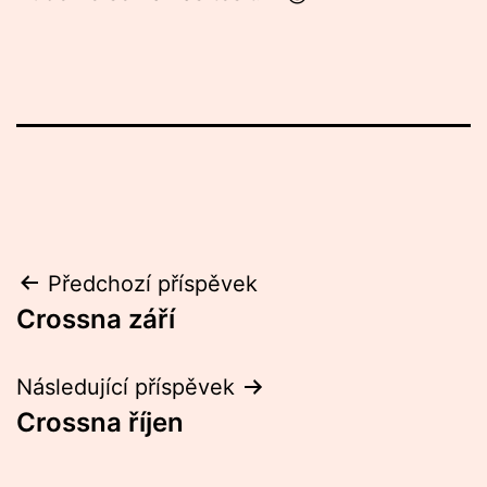
Navigace
Předchozí příspěvek
Crossna září
pro
příspěvek
Následující příspěvek
Crossna říjen