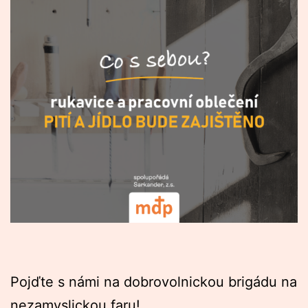
Pojďte s námi na dobrovolnickou brigádu na
nezamyslickou faru!