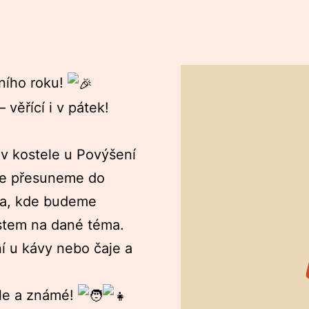
ního roku!
věřící i v pátek!
v kostele u Povýšení
 se přesuneme do
ia, kde budeme
stem na dané téma.
 u kávy nebo čaje a
ele a známé!