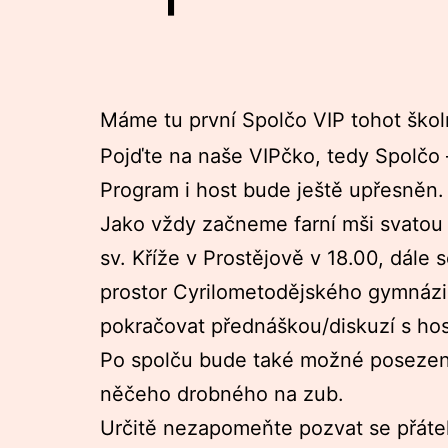
Máme tu první Spolčo VIP tohot škol
Pojďte na naše VIPčko, tedy Spolčo – 
Program i host bude ještě upřesněn.
Jako vždy začneme farní mši svatou 
sv. Kříže v Prostějově v 18.00, dále
prostor Cyrilometodějského gymnáz
pokračovat přednáškou/diskuzí s ho
Po spolču bude také možné posezení
něčeho drobného na zub.
Určitě nezapomeňte pozvat se přát