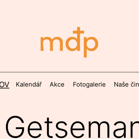
OV
Kalendář
Akce
Fotogalerie
Naše či
v Getsema