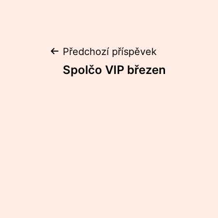
Navigace
Předchozí příspěvek
Spolčo VIP březen
pro
příspěvek
Kalendář