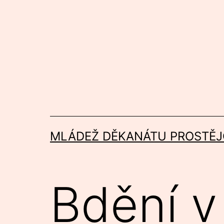
Přejít
k
obsahu
MLÁDEŽ DĚKANÁTU PROSTĚJ
Bdění 