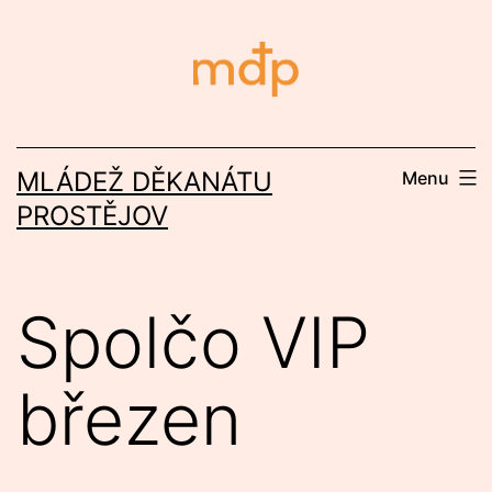
Přejít
k
obsahu
MLÁDEŽ DĚKANÁTU
Menu
PROSTĚJOV
Spolčo VIP
březen