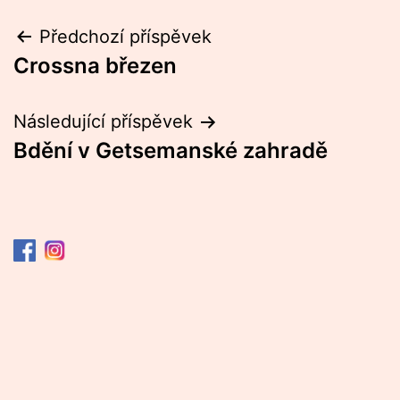
Navigace
Předchozí příspěvek
Crossna březen
pro
příspěvek
Následující příspěvek
Bdění v Getsemanské zahradě
Kalendář
Akce
Fotogalerie
Naše činnost