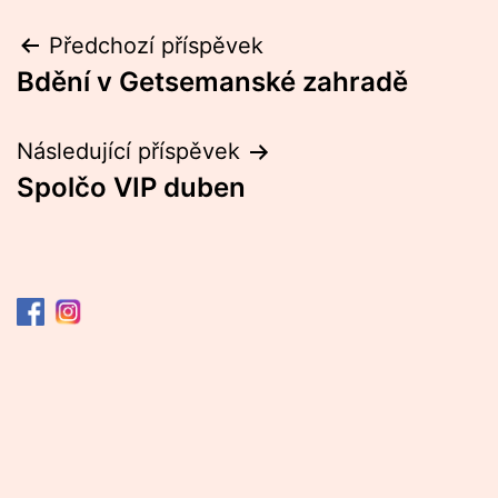
Navigace
Předchozí příspěvek
Bdění v Getsemanské zahradě
pro
příspěvek
Následující příspěvek
Spolčo VIP duben
Kalendář
Akce
Fotogalerie
Naše činnost