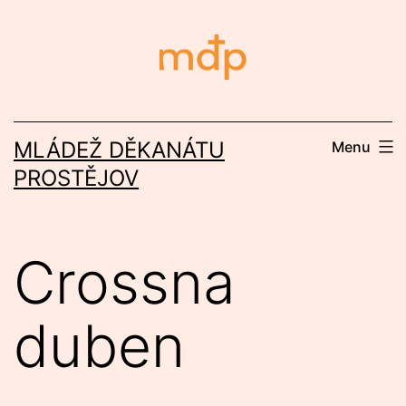
Přejít
k
obsahu
MLÁDEŽ DĚKANÁTU
Menu
PROSTĚJOV
Crossna
duben