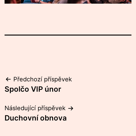
Navigace
Předchozí příspěvek
Spolčo VIP únor
pro
příspěvek
Následující příspěvek
Duchovní obnova