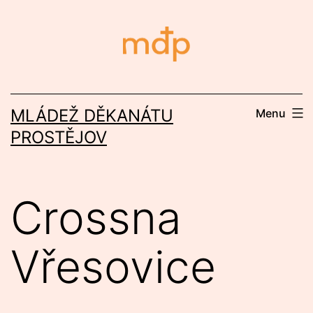
Přejít
k
obsahu
MLÁDEŽ DĚKANÁTU
Menu
PROSTĚJOV
Crossna
Vřesovice