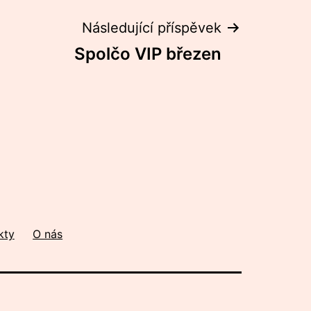
Následující příspěvek
Spolčo VIP březen
kty
O nás