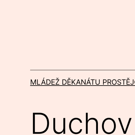
Přejít
k
obsahu
MLÁDEŽ DĚKANÁTU PROSTĚJ
Duchov