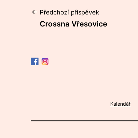
Navigace
Předchozí příspěvek
Crossna Vřesovice
pro
příspěvek
Kalendář