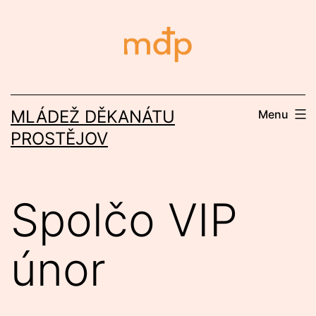
Přejít
k
obsahu
MLÁDEŽ DĚKANÁTU
Menu
PROSTĚJOV
Spolčo VIP
únor