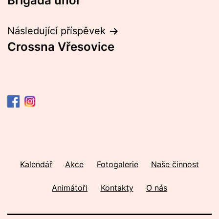
Brigáda únor
pro
příspěvek
Následující příspěvek
Crossna Vřesovice
Kalendář
Akce
Fotogalerie
Naše činnost
Animátoři
Kontakty
O nás