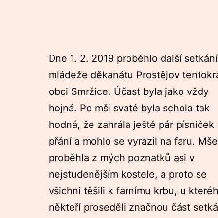
Dne 1. 2. 2019 proběhlo další setkání
mládeže děkanátu Prostějov tentokr
obci Smržice. Účast byla jako vždy
hojná. Po mši svaté byla schola tak
hodná, že zahrála ještě pár písniček
přání a mohlo se vyrazil na faru. Mše
proběhla z mých poznatků asi v
nejstudenějším kostele, a proto se
všichni těšili k farnímu krbu, u které
někteří proseděli značnou část setká