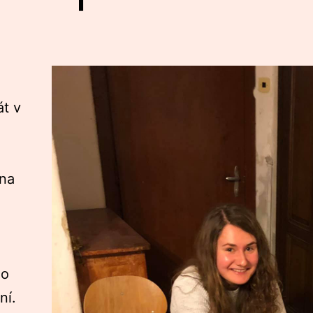
át v
 na
ho
ní.