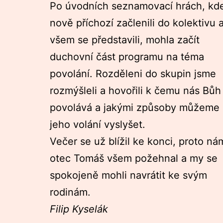
Po úvodních seznamovací hrách, kd
nově příchozí začlenili do kolektivu 
všem se představili, mohla začít
duchovní část programu na téma
povolání. Rozděleni do skupin jsme
rozmýšleli a hovořili k čemu nás Bůh
povolává a jakými způsoby můžeme
jeho volání vyslyšet.
Večer se už blížil ke konci, proto ná
otec Tomáš všem požehnal a my se
spokojeně mohli navrátit ke svým
rodinám.
Filip Kyselák