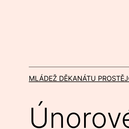
Přejít
k
obsahu
MLÁDEŽ DĚKANÁTU PROSTĚJ
Únorov