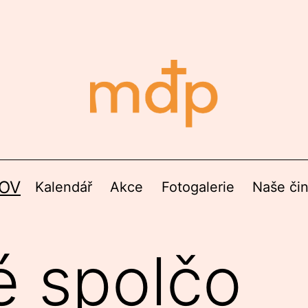
OV
Kalendář
Akce
Fotogalerie
Naše či
é spolčo