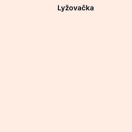
Lyžovačka
kty
O nás