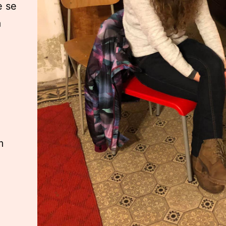
e se
a
m