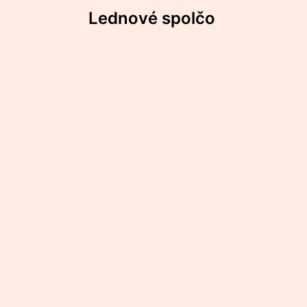
Navigace
Lednové spolčo
pro
příspěvek
Kalendář