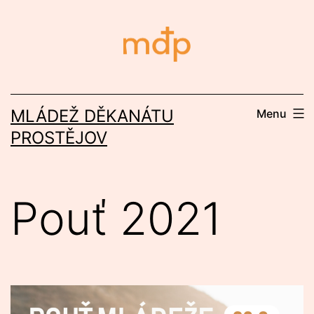
Přejít
k
obsahu
MLÁDEŽ DĚKANÁTU
Menu
PROSTĚJOV
Pouť 2021