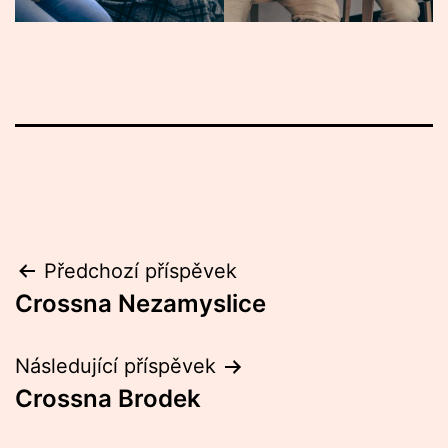
Navigace
Předchozí příspěvek
Crossna Nezamyslice
pro
příspěvek
Následující příspěvek
Crossna Brodek