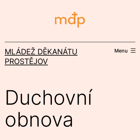
Přejít
k
obsahu
MLÁDEŽ DĚKANÁTU
Menu
PROSTĚJOV
Duchovní
obnova