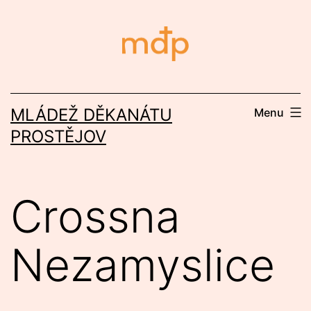
Přejít
k
obsahu
MLÁDEŽ DĚKANÁTU
Menu
PROSTĚJOV
Crossna
Nezamyslice