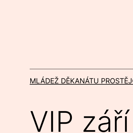
Přejít
k
obsahu
MLÁDEŽ DĚKANÁTU PROSTĚJ
VIP září