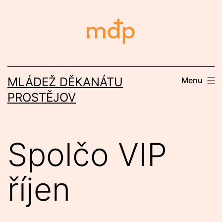
Přejít
k
obsahu
MLÁDEŽ DĚKANÁTU
Menu
PROSTĚJOV
Spolčo VIP
říjen