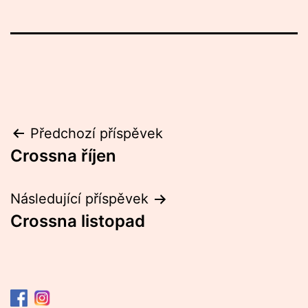
Navigace
Předchozí příspěvek
Crossna říjen
pro
příspěvek
Následující příspěvek
Crossna listopad