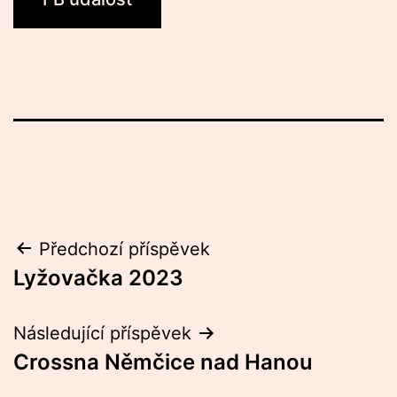
Navigace
Předchozí příspěvek
Lyžovačka 2023
pro
příspěvek
Následující příspěvek
Crossna Němčice nad Hanou