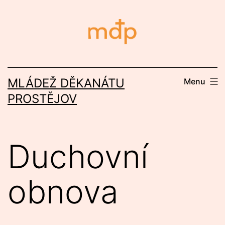
Přejít
k
obsahu
MLÁDEŽ DĚKANÁTU
Menu
PROSTĚJOV
Duchovní
obnova