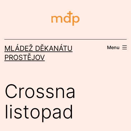
Přejít
k
obsahu
MLÁDEŽ DĚKANÁTU
Menu
PROSTĚJOV
Crossna
listopad