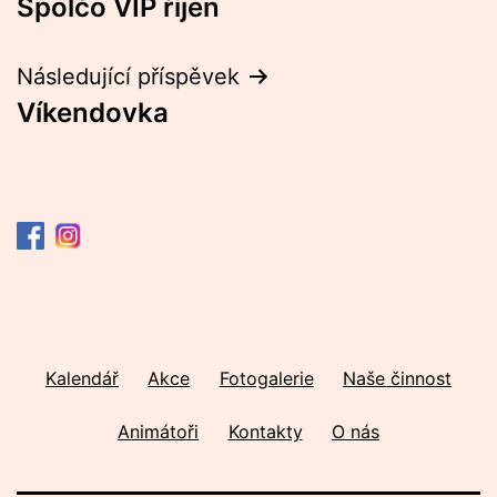
Spolčo VIP říjen
pro
příspěvek
Následující příspěvek
Víkendovka
Kalendář
Akce
Fotogalerie
Naše činnost
Animátoři
Kontakty
O nás