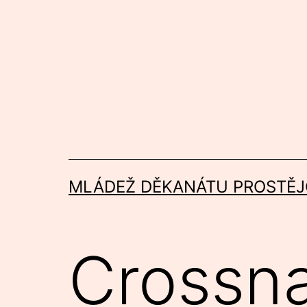
Přejít
k
obsahu
MLÁDEŽ DĚKANÁTU PROSTĚJ
Crossna