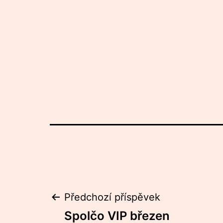
Navigace
Předchozí příspěvek
Spolčo VIP březen