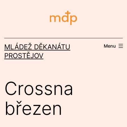
Přejít
k
obsahu
MLÁDEŽ DĚKANÁTU
Menu
PROSTĚJOV
Crossna
březen