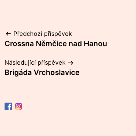
Navigace
Předchozí příspěvek
Crossna Němčice nad Hanou
pro
příspěvek
Následující příspěvek
Brigáda Vrchoslavice