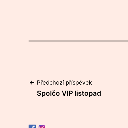
Navigace
Předchozí příspěvek
Spolčo VIP listopad
pro
příspěvek