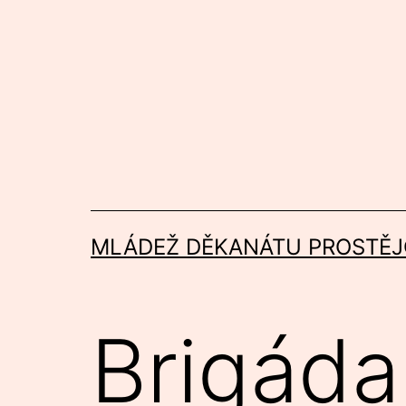
Přejít
k
obsahu
MLÁDEŽ DĚKANÁTU PROSTĚJ
Brigáda