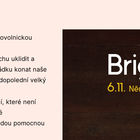
rovolnickou
hu uklidit a
řádku konat naše
 dopolední velký
, které není
é
aždou pomocnou