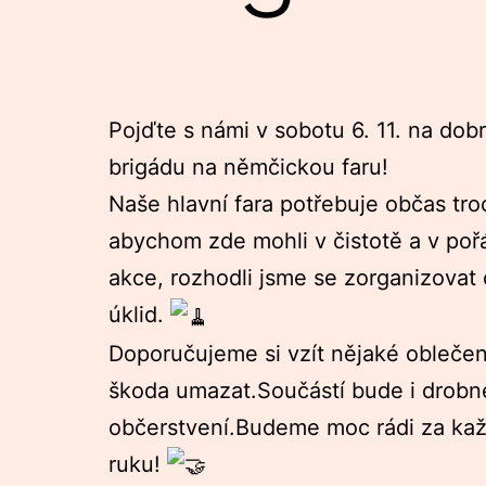
Pojďte s námi v sobotu 6. 11. na dob
brigádu na němčickou faru!
Naše hlavní fara potřebuje občas troc
abychom zde mohli v čistotě a v po
akce, rozhodli jsme se zorganizovat
úklid.
Doporučujeme si vzít nějaké oblečení
škoda umazat.Součástí bude i drobn
občerstvení.Budeme moc rádi za k
ruku!