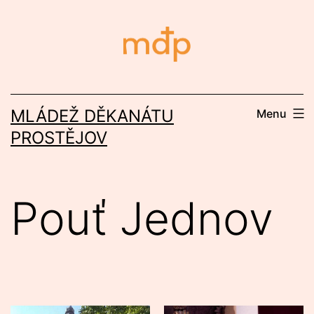
Přejít
k
obsahu
MLÁDEŽ DĚKANÁTU
Menu
PROSTĚJOV
Pouť Jednov