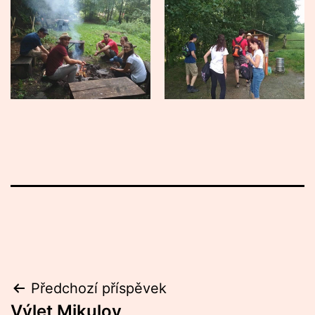
Navigace
Předchozí příspěvek
Výlet Mikulov