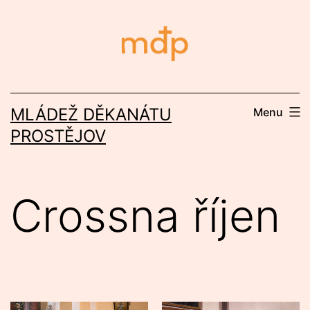
Přejít
k
obsahu
MLÁDEŽ DĚKANÁTU
Menu
PROSTĚJOV
Crossna říjen