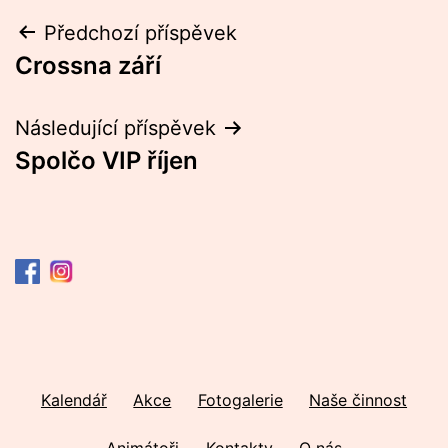
Navigace
Předchozí příspěvek
Crossna září
pro
příspěvek
Následující příspěvek
Spolčo VIP říjen
Kalendář
Akce
Fotogalerie
Naše činnost
Animátoři
Kontakty
O nás