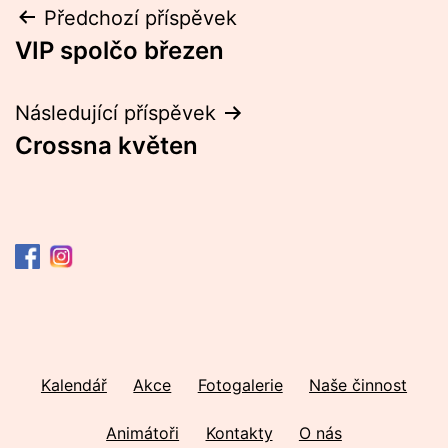
Navigace
Předchozí příspěvek
VIP spolčo březen
pro
příspěvek
Následující příspěvek
Crossna květen
Kalendář
Akce
Fotogalerie
Naše činnost
Animátoři
Kontakty
O nás