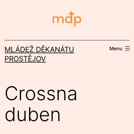
Přejít
k
obsahu
MLÁDEŽ DĚKANÁTU
Menu
PROSTĚJOV
Crossna
duben