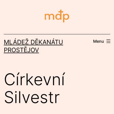
Přejít
k
obsahu
MLÁDEŽ DĚKANÁTU
Menu
PROSTĚJOV
Církevní
Silvestr