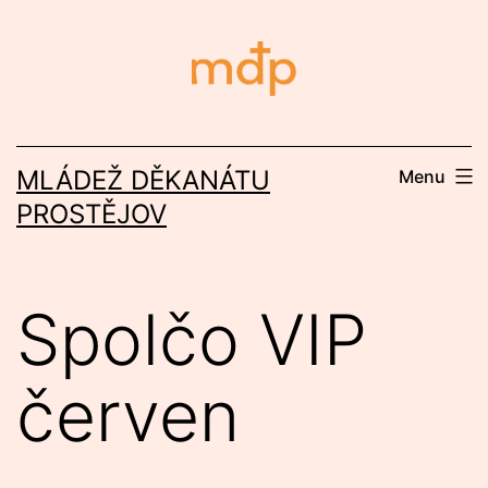
Přejít
k
obsahu
MLÁDEŽ DĚKANÁTU
Menu
PROSTĚJOV
Spolčo VIP
červen