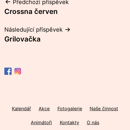
Navigace
Předchozí příspěvek
Crossna červen
pro
příspěvek
Následující příspěvek
Grilovačka
Kalendář
Akce
Fotogalerie
Naše činnost
Animátoři
Kontakty
O nás