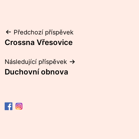
Navigace
Předchozí příspěvek
Crossna Vřesovice
pro
příspěvek
Následující příspěvek
Duchovní obnova