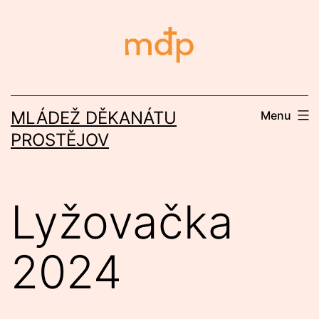
Přejít
k
obsahu
MLÁDEŽ DĚKANÁTU
Menu
PROSTĚJOV
Lyžovačka
2024