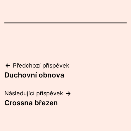
Navigace
Předchozí příspěvek
Duchovní obnova
pro
příspěvek
Následující příspěvek
Crossna březen