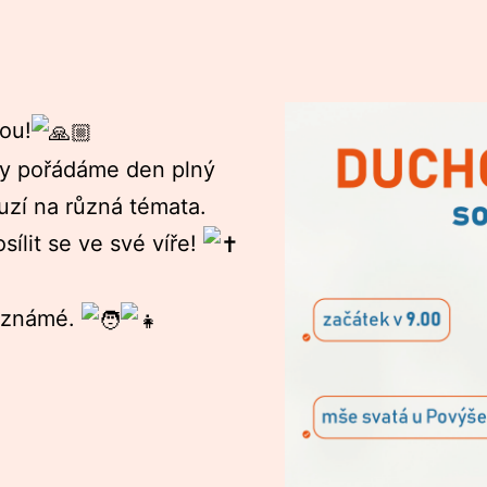
ou!
oby pořádáme den plný
kuzí na různá témata.
sílit se ve své víře!
a známé.