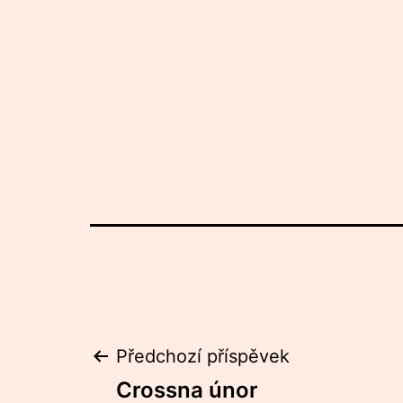
Navigace
Předchozí příspěvek
Crossna únor