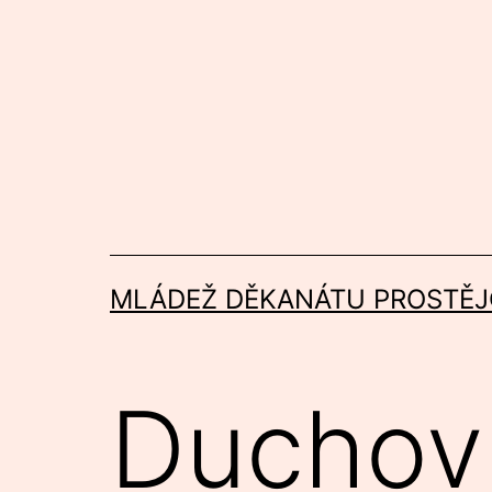
Přejít
k
obsahu
MLÁDEŽ DĚKANÁTU PROSTĚJ
Duchov