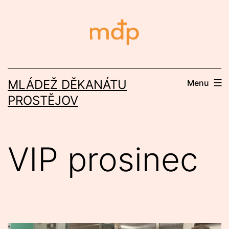
Přejít
k
obsahu
MLÁDEŽ DĚKANÁTU
Menu
PROSTĚJOV
VIP prosinec