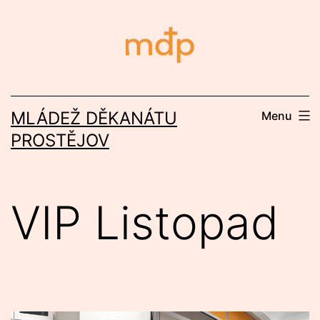
Přejít
k
obsahu
MLÁDEŽ DĚKANÁTU
Menu
PROSTĚJOV
VIP Listopad