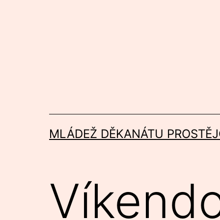
Přejít
k
obsahu
MLÁDEŽ DĚKANÁTU PROSTĚJ
Víkend