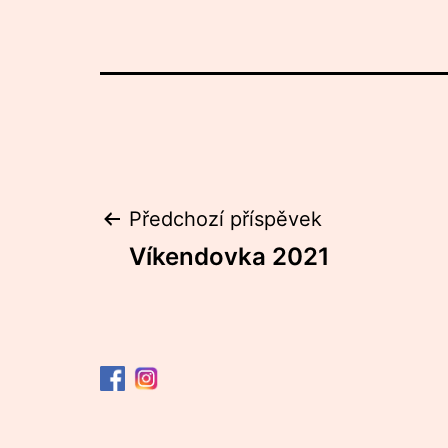
Navigace
Předchozí příspěvek
Víkendovka 2021
pro
příspěvek