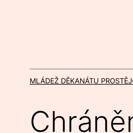
Přejít
k
obsahu
MLÁDEŽ DĚKANÁTU PROSTĚJ
Chráně