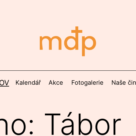
OV
Kalendář
Akce
Fotogalerie
Naše či
no: Tábor