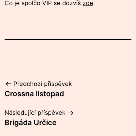
Co je spolčo VIP se dozvíš
zde
.
Navigace
Předchozí příspěvek
Crossna listopad
pro
příspěvek
Následující příspěvek
Brigáda Určice