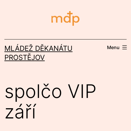
Přejít
k
obsahu
MLÁDEŽ DĚKANÁTU
Menu
PROSTĚJOV
spolčo VIP
září