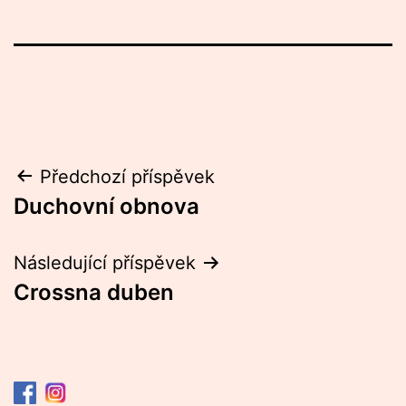
Navigace
Předchozí příspěvek
Duchovní obnova
pro
příspěvek
Následující příspěvek
Crossna duben