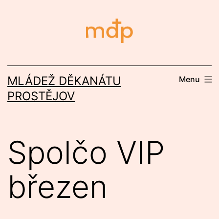
Přejít
k
obsahu
MLÁDEŽ DĚKANÁTU
Menu
PROSTĚJOV
Spolčo VIP
březen