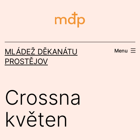
Přejít
k
obsahu
MLÁDEŽ DĚKANÁTU
Menu
PROSTĚJOV
Crossna
květen