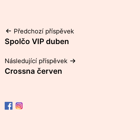
Navigace
Předchozí příspěvek
Spolčo VIP duben
pro
příspěvek
Následující příspěvek
Crossna červen