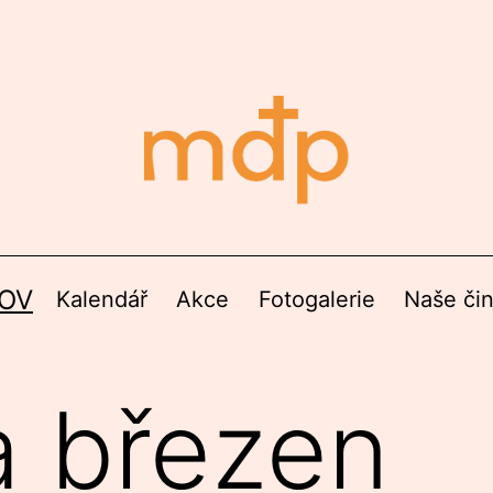
OV
Kalendář
Akce
Fotogalerie
Naše či
a březen