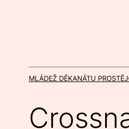
Přejít
k
obsahu
MLÁDEŽ DĚKANÁTU PROSTĚJ
Crossn