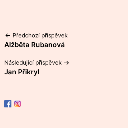
Navigace
Předchozí příspěvek
Alžběta Rubanová
pro
příspěvek
Následující příspěvek
Jan Přikryl