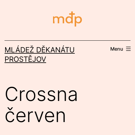
Přejít
k
obsahu
MLÁDEŽ DĚKANÁTU
Menu
PROSTĚJOV
Crossna
červen