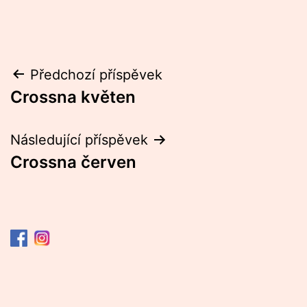
Navigace
Předchozí příspěvek
Crossna květen
pro
příspěvek
Následující příspěvek
Crossna červen