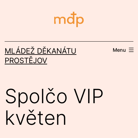
Přejít
k
obsahu
MLÁDEŽ DĚKANÁTU
Menu
PROSTĚJOV
Spolčo VIP
květen